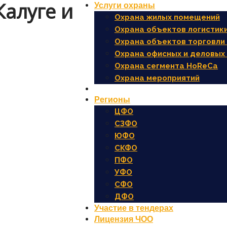
Калуге и
Услуги охраны
Охрана жилых помещений
Охрана объектов логистики
Охрана объектов торговли 
Охрана офисных и деловых
Охрана сегмента HoReCa
Охрана мероприятий
Регионы
ЦФО
СЗФО
ЮФО
СКФО
ПФО
УФО
СФО
ДФО
Участие в тендерах
Лицензия ЧОО