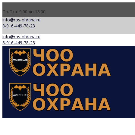
Пн-Пт с 9.00 до 18.00
info@ros-ohrana.ru
8-916-449-78-23
info@ros-ohrana.ru
8-916-449-78-23